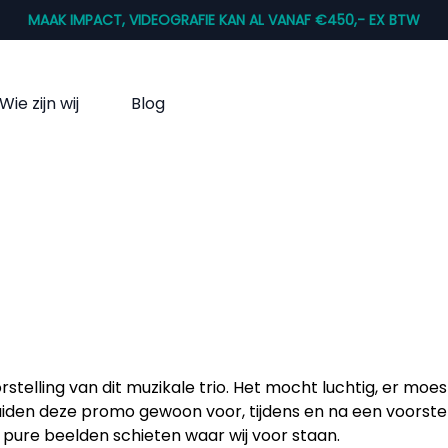
MAAK IMPACT, VIDEOGRAFIE KAN AL VANAF €450,- EX BTW
Wie zijn wij
Blog
telling van dit muzikale trio. Het mocht luchtig, er moes
raaiden deze promo gewoon voor, tijdens en na een voorst
pure beelden schieten waar wij voor staan.