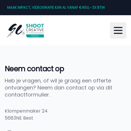
MAAK IMPACT, VIDEOGRAFIE KAN AL VANAF €450,- EX BTW
Open
Neem contact op
Heb je vragen, of wil je graag een offerte
ontvangen? Neem dan contact op via dit
contactformulier.
Shoot Creative Film & Media Productions
Klompenmaker 24
5683NE Best