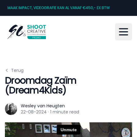
MAAK IMPACT, VIDEOGRAFIE KAN AL VANAF €450,- EX BTW
Open
Terug
Droomdag Zaïm
(Dream4Kids)
Wesley van Heugten
Wesley van Heugten
22-08-2024
·
1 minute read